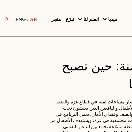
ميديا
انضم لنا
تبرّع
متجر
AR
ENG
ة: حين تصبح
مساحات آمنة
 في قطاع غزة والضفة 
الغربية، ليستجيب لاحتياجات الأطفال واليافعين الذين يعيشون تحت 
ظروفٍ قاسية بسبب الحصار والعنف وفقدان الأمان. يعمل البرنامج في 
خمسة مراكز عائلية و10 مكتبات مجتمعية في غزة، ويستهدف الأطفال من 
عمر 6 حتى 18 عامًا، ويقدّم أنشطة متنوّعة تجمع بين الدعم النفسي 