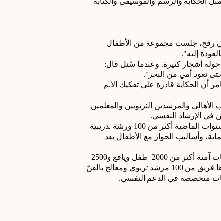
والاجتماعي والتعبير الإبداعي، مثل الحكاية والرسم والموسيقى والكتابة 
في إحدى جلسات المشروع في رفح، جلست مجموعة من الأطفال 
لعودة إليه".
حوله أشجار كثيرة. وعندما سُئل قال:
حتى تعود أمي من البحر".
في مثل هذه اللحظات، تدرك تامر أن الحكاية قادرة على تفكيك الألم 
يعمل المشروع أيضًا على تدريب الأهالي والمرشدين التربويين والمعلمين 
 في الإرشاد النفسي.
فقد نظّمت المؤسسة خلال السنوات الماضية أكثر من 100 ورشة تدريبية 
لمربين وأهالٍ حول مفاهيم الحماية، وأساليب الحوار مع الأطفال بعد 
يستفيد سنويًا من برامج مساحات آمنة أكثر من 2000  طفل ويافع و2500 
من الأهالي، ويشارك في تنفيذها فريق من 100 مرشد تربوي ومعالج بالفنّ 
سات متخصصة في الدعم النفسي.