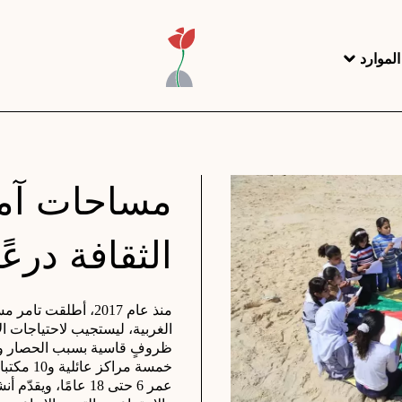
لموارد
مساحات آمن
الثقافة درعًا
منذ عام 2017، أطلقت تامر مسار 