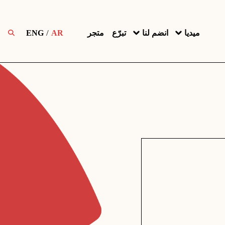
ميديا
انضم لنا
تبرّع
متجر
AR
ENG